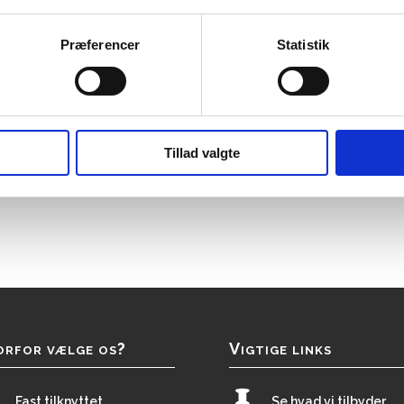
Præferencer
Statistik
Tillad valgte
rfor vælge os?
Vigtige links

Fast tilknyttet
Se hvad vi tilbyder