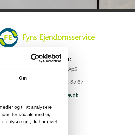
Rengøringsfirma:
Fyns Ejendomsservice ApS
Om
Tony Møller Hansen 24 44 60 67
Fyns-ejendomsservice.dk
 medier og til at analysere
nden for sociale medier,
e oplysninger, du har givet