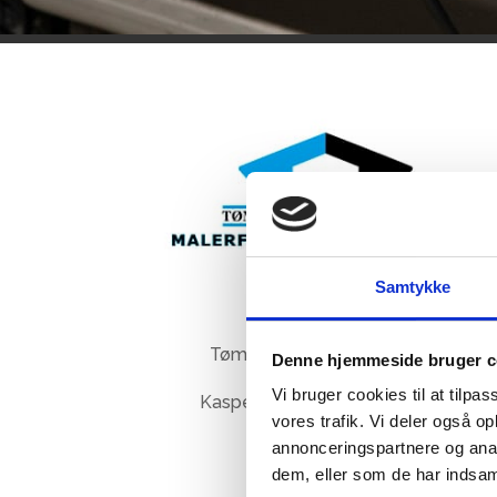
Samtykke
Malerfirma:
Tømmerholt & Højmark ApS
Denne hjemmeside bruger c
Vi bruger cookies til at tilpas
Kasper Tømmerholt 28515550
vores trafik. Vi deler også 
annonceringspartnere og anal
Th-maler.dk
dem, eller som de har indsaml