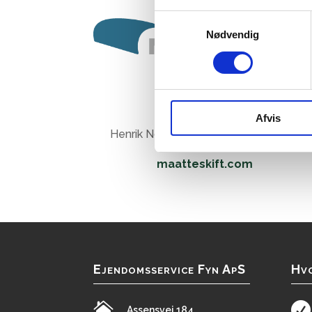
Samtykkevalg
Nødvendig
Måtteskift:
Måtteskift.com
Afvis
Henrik Noell Ladefoged 25 70 21 00
maatteskift.com
Ejendomsservice Fyn ApS
Hvo


Assensvej 184