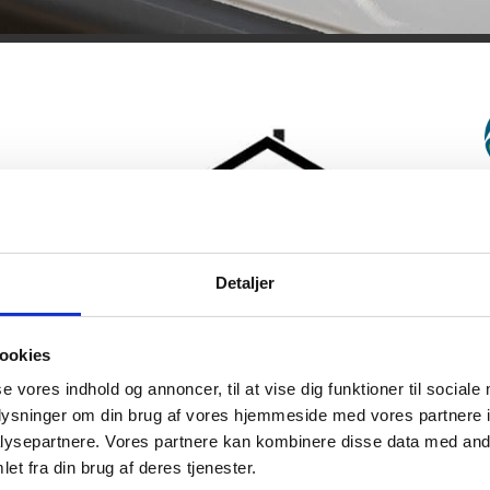
Detaljer
Ejendoms Rådgivning:
Rendboe ApS
ookies
se vores indhold og annoncer, til at vise dig funktioner til sociale
Michael Rendboe 42160082
oplysninger om din brug af vores hjemmeside med vores partnere i
ysepartnere. Vores partnere kan kombinere disse data med andr
Rendboe.nu
et fra din brug af deres tjenester.