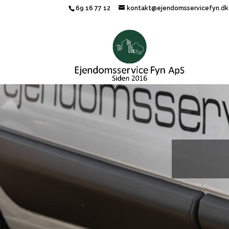
69 16 77 12
kontakt@ejendomsservicefyn.dk