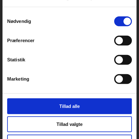
Ejendomsservice Fyn ApS
Samtykkevalg
Nødvendig

Assensvej 184
5750 Ringe, Fyn
Præferencer

Grønløkkevej 4C
Statistik
5000 Odense

kontakt@ejendomsservicefyn.dk
Marketing

69 16 77 12
b
CVR: 44445603
Tillad alle
Tillad valgte
Hvorfor vælge os?