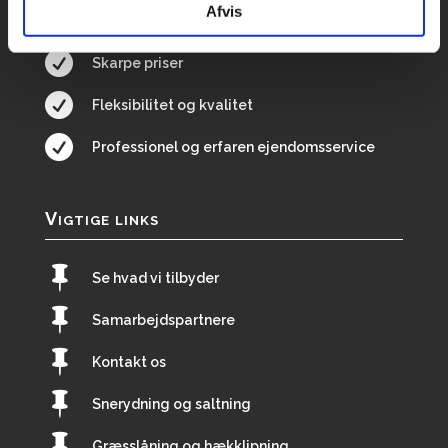
Afvis

Fast tilknyttet medarbejder

Skarpe priser

Fleksibilitet og kvalitet

Professionel og erfaren ejendomsservice
Vigtige links

Se hvad vi tilbyder

Samarbejdspartnere

Kontakt os

Snerydning og saltning

Græsslåning og hækklipning